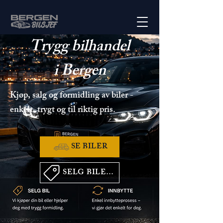
Trygg bilhandel
i Bergen
Kjøp, salg og formidling av biler -
enkelt, trygt og til riktig pris.
SE BILER
SELG BILEN DIN