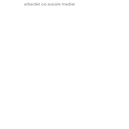
arbeidet og sosiale medier
Adresse
Kokstadflaten 19A, 5257 Kokstad
Telefon
+47 400 82 197
E-post
post@bergenbilsjef.no
Sosiale medier